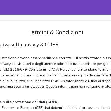
Termini & Condizioni
mativa sulla privacy & GDPR
egistrazione devono essere veritiere e corrette. Gli amministratori di 
 privacy dei visitatori e degli utenti e adottano tutte le misure per ga
nto (UE) 2016/679.
Con il termine "Dati Personali" si intendono le infor
cc., che la identificano o possono identificarla, di seguito denominate
 suo utilizzo, quali l'indirizzo IP dei visitatori/utenti e il tipo di disp
 anonima solo a fini statistici. Queste informazioni non vengono in alcu
le sulla protezione dei dati (GDPR)
o Economico Europeo (SEE), hai determinati diritti di protezione dei d