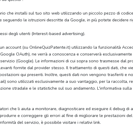
che installi sul tuo sito web utilizzando un piccolo pezzo di codice 
seguendo le istruzioni descritte da Google, in più potete decidere ri
ssi degli utenti (Interest-based advertising).
e un account (su OnlineQuizPatente.it) utilizzando la funzionalità Acce
 (Google OAuth), ne verrà a conoscenza e conserverà esclusivamente il
vo servizio (Google). Le informazioni di cui sopra sono trasmesse dal p
levanti fornite dal provider stesso. Il trattamento di questi dati, che 
postazioni qui presenti. Inoltre, questi dati non vengono trasferiti e 
ail) sono utilizzati esclusivamente a suo vantaggio, per la raccolta, re
azione stradale e le statistiche sul suo andamento.
L'informativa sulla
atori che li aiuta a monitorare, diagnosticare ed eseguire il debug di 
produrre e correggere gli errori al fine di migliorare le prestazioni de
ormità del servizio, è possibile visitare i relativi link.